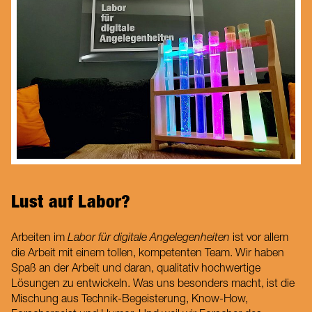
Lust auf Labor?
Arbeiten im
Labor für digitale Angelegenheiten
ist vor allem
die Arbeit mit einem tollen, kompetenten Team. Wir haben
Spaß an der Arbeit und daran, qualitativ hochwertige
Lösungen zu entwickeln. Was uns besonders macht, ist die
Mischung aus Technik-Begeisterung, Know-How,