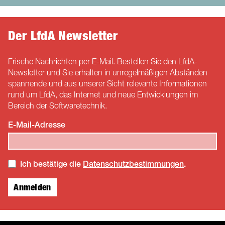
Der LfdA Newsletter
Frische Nachrichten per E-Mail. Bestellen Sie den LfdA-
Newsletter und Sie erhalten in unregelmäßigen Abständen
spannende und aus unserer Sicht relevante Informationen
rund um LfdA, das Internet und neue Entwicklungen im
Bereich der Softwaretechnik.
E-Mail-Adresse
Ich bestätige die
Datenschutzbestimmungen
.
Anmelden